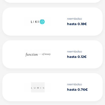
reembolso
hasta 0.18€
reembolso
hasta 0.12€
reembolso
hasta 0.76€