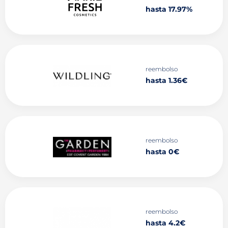
hasta 17.97%
reembolso
hasta 1.36€
reembolso
hasta 0€
reembolso
hasta 4.2€