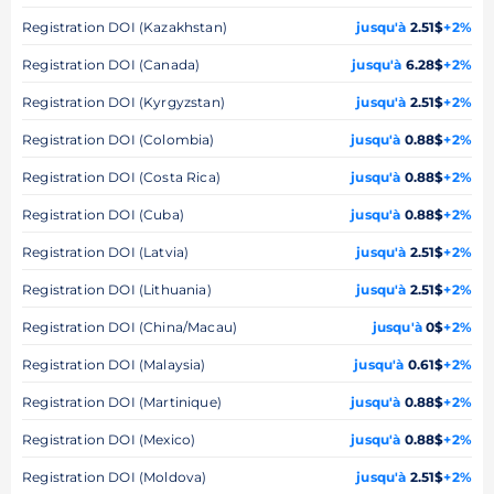
Registration DOI (Kazakhstan)
jusqu'à
2.51$
+2%
Registration DOI (Canada)
jusqu'à
6.28$
+2%
Registration DOI (Kyrgyzstan)
jusqu'à
2.51$
+2%
Registration DOI (Colombia)
jusqu'à
0.88$
+2%
Registration DOI (Costa Rica)
jusqu'à
0.88$
+2%
Registration DOI (Cuba)
jusqu'à
0.88$
+2%
Registration DOI (Latvia)
jusqu'à
2.51$
+2%
Registration DOI (Lithuania)
jusqu'à
2.51$
+2%
Registration DOI (China/Macau)
jusqu'à
0$
+2%
Registration DOI (Malaysia)
jusqu'à
0.61$
+2%
Registration DOI (Martinique)
jusqu'à
0.88$
+2%
Registration DOI (Mexico)
jusqu'à
0.88$
+2%
Registration DOI (Moldova)
jusqu'à
2.51$
+2%