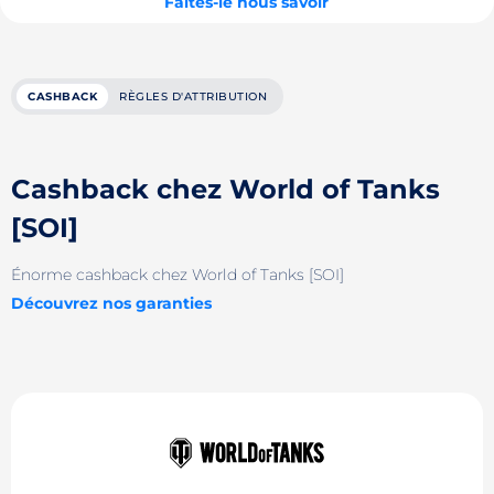
Faites-le nous savoir
CASHBACK
RÈGLES D'ATTRIBUTION
Cashback chez World of Tanks
[SOI]
Énorme cashback chez World of Tanks [SOI]
Découvrez nos garanties