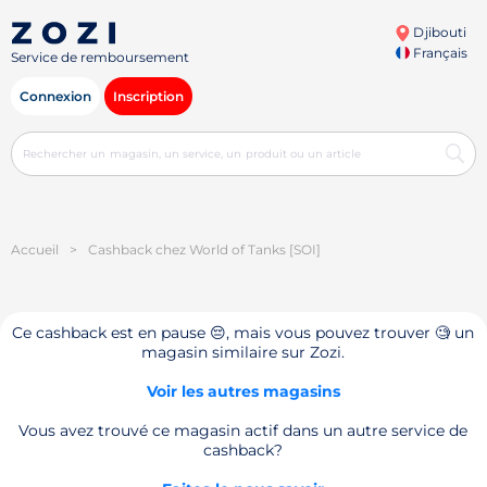
Djibouti
Français
Service de remboursement
Connexion
Inscription
Accueil
>
Cashback chez World of Tanks [SOI]
Ce cashback est en pause 😔, mais vous pouvez trouver 🧐 un
magasin similaire sur Zozi.
Voir les autres magasins
Vous avez trouvé ce magasin actif dans un autre service de
cashback?