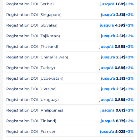
Registration DOI (Serbia)
jusqu'à
1.88$
+2%
Registration DOI (Singapore)
jusqu'à
2.51$
+2%
Registration DOI (Slovakia)
jusqu'à
4.39$
+2%
Registration DOI (Tajikistan)
jusqu'à
2.51$
+2%
Registration DOI (Thailand)
jusqu'à
0.88$
+2%
Registration DOI (China/Taiwan)
jusqu'à
2.51$
+2%
Registration DOI (Turkey)
jusqu'à
0.88$
+2%
Registration DOI (Uzbekistan)
jusqu'à
2.51$
+2%
Registration DOI (Ukraine)
jusqu'à
2.51$
+2%
Registration DOI (Uruguay)
jusqu'à
0.88$
+2%
Registration DOI (Philippines)
jusqu'à
0.61$
+2%
Registration DOI (Finland)
jusqu'à
8.17$
+2%
Registration DOI (France)
jusqu'à
5.02$
+2%