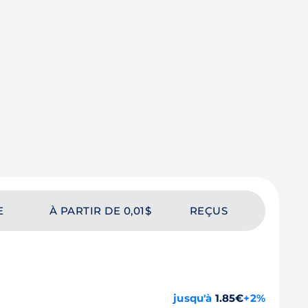
E
À PARTIR DE 0,01$
REÇUS
jusqu'à
1.85€
+2%