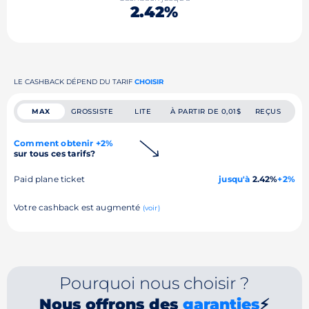
2.42%
LE CASHBACK DÉPEND DU TARIF
CHOISIR
MAX
GROSSISTE
LITE
À PARTIR DE 0,01$
REÇUS
Comment obtenir +2%
sur tous ces tarifs?
Paid plane ticket
jusqu'à
2.42%
+2%
Votre cashback est augmenté
(voir)
Pourquoi nous choisir ?
Nous offrons des
garanties
⚡