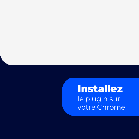
Installez
le plugin sur
votre Chrome