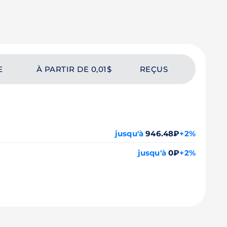
E
À PARTIR DE 0,01$
REÇUS
jusqu'à
946.48₽
+2%
jusqu'à
0₽
+2%