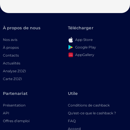
À propos de nous
Télécharger
Nos avis
App Store
Google Play
À propos
AppGallery
Contacts
Actualités
Analyse ZOZI
Carte ZOZI
Partenariat
Utile
Présentation
Conditions de cashback
API
Qu'est-ce que le cashback ?
Offres d’emploi
FAQ
Accord