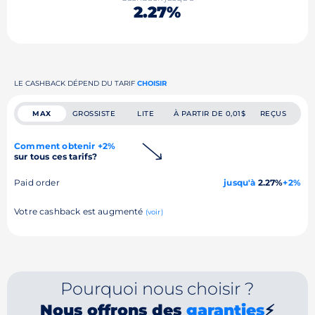
2.27%
LE CASHBACK DÉPEND DU TARIF
CHOISIR
MAX
GROSSISTE
LITE
À PARTIR DE 0,01$
REÇUS
Comment obtenir +2%
sur tous ces tarifs?
Paid order
jusqu'à
2.27%
+2%
Votre cashback est augmenté
(voir)
Pourquoi nous choisir ?
Nous offrons des
garanties
⚡