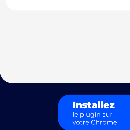
Installez
le plugin sur
votre Chrome