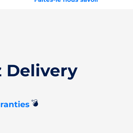
 Delivery
💣
ranties