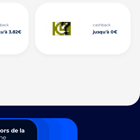
back
cashback
qu'à 3.82€
jusqu'à 0€
ors de la
ne