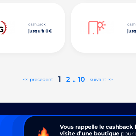
cashback
cash
jusqu'à 0€
jus
1
2
..
10
<< précédent
suivant >>
Vous rappelle le cashback l
visite d’une boutique
pour 