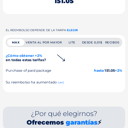
151.05
EL REEMBOLSO DEPENDE DE LA TARIFA
ELEGIR
MAX
VENTA AL POR MAYOR
LITE
DESDE 0,01$
RECIBOS
¿Cómo obtener +2%
en todas estas tarifas?
Purchase of paid package
hasta
151.05
+2%
Su reembolso ha aumentado
(ver)
¿Por qué elegirnos?
Ofrecemos
garantías
⚡