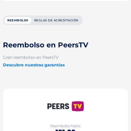
REEMBOLSO
REGLAS DE ACREDITACIÓN
Reembolso en PeersTV
Gran reembolso en PeersTV
Descubre nuestras garantías
Reembolso hasta