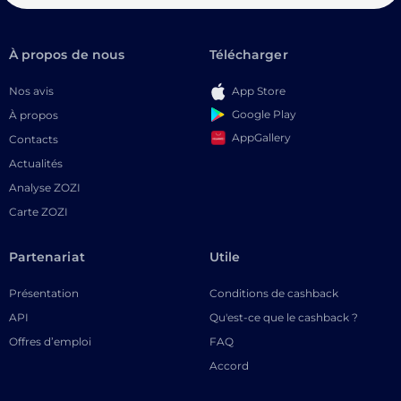
À propos de nous
Télécharger
Nos avis
App Store
Google Play
À propos
AppGallery
Contacts
Actualités
Analyse ZOZI
Carte ZOZI
Partenariat
Utile
Présentation
Conditions de cashback
API
Qu'est-ce que le cashback ?
Offres d’emploi
FAQ
Accord