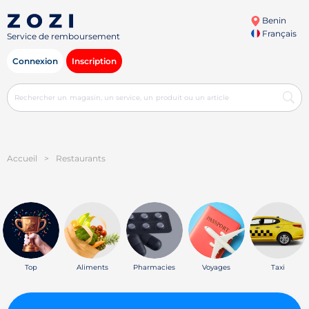
Benin
Français
Service de remboursement
Connexion
Inscription
Accueil
>
Restaurants
Top
Aliments
Pharmacies
Voyages
Taxi