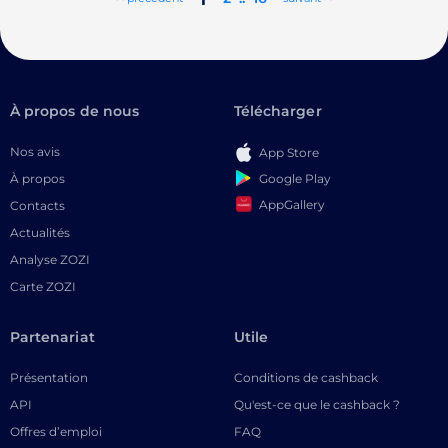
À propos de nous
Télécharger
Nos avis
App Store
Google Play
À propos
AppGallery
Contacts
Actualités
Analyse ZOZI
Carte ZOZI
Partenariat
Utile
Présentation
Conditions de cashback
API
Qu'est-ce que le cashback ?
Offres d’emploi
FAQ