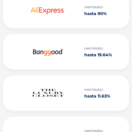
reembolso
hasta 90%
reembolso
hasta 19.64%
reembolso
hasta 11.63%
reembolso