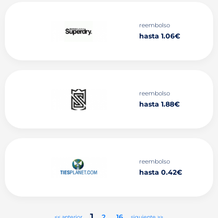
reembolso
hasta 1.06€
reembolso
hasta 1.88€
reembolso
hasta 0.42€
1
2
..
16
<< anterior
siguiente >>