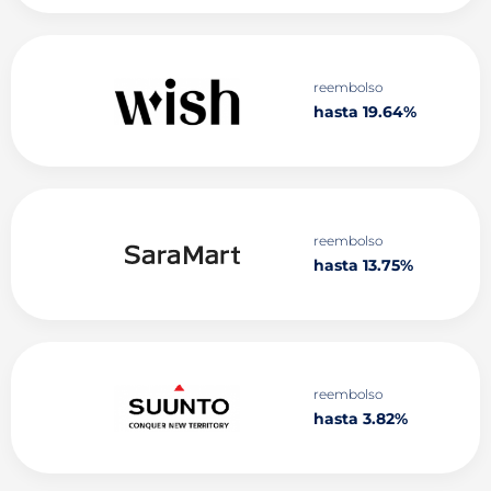
reembolso
hasta 19.64%
reembolso
hasta 13.75%
reembolso
hasta 3.82%