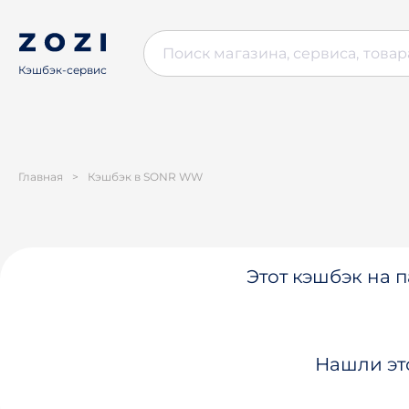
Кэшбэк-сервис
Главная
>
Кэшбэк в SONR WW
Этот кэшбэк на п
Нашли эт