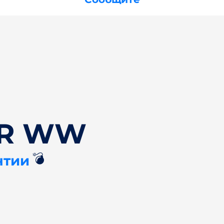
NR WW
💣
нтии