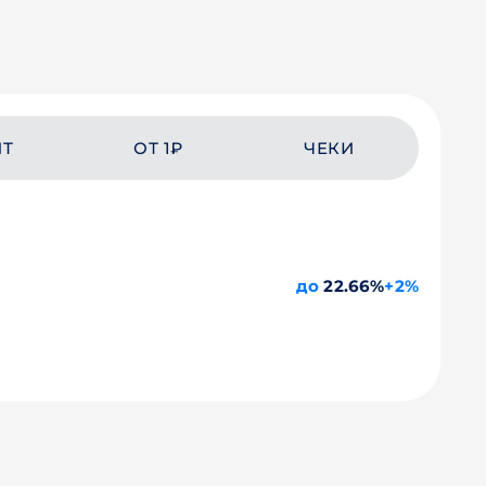
ЙТ
ОТ 1₽
ЧЕКИ
до
22.66%
+2%