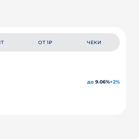
ЙТ
ОТ 1₽
ЧЕКИ
до
9.06%
+2%