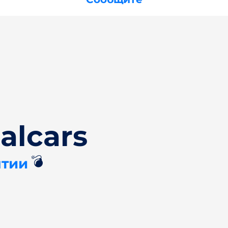
alcars
💣
нтии