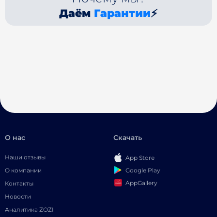
Даём
Гарантии
⚡
О нас
Скачать
Наши отзывы
App Store
Google Play
О компании
AppGallery
Контакты
Новости
Аналитика ZOZI