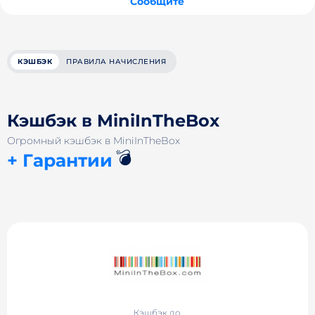
Сообщите
КЭШБЭК
ПРАВИЛА НАЧИСЛЕНИЯ
Кэшбэк в MiniInTheBox
Огромный кэшбэк в MiniInTheBox
💣
+ Гарантии
Кэшбэк до