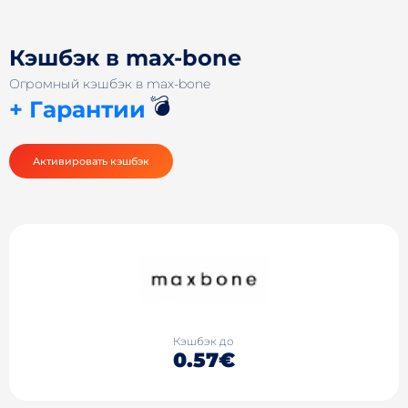
Кэшбэк в max-bone
Огромный кэшбэк в max-bone
💣
+ Гарантии
Активировать кэшбэк
Кэшбэк до
0.57€