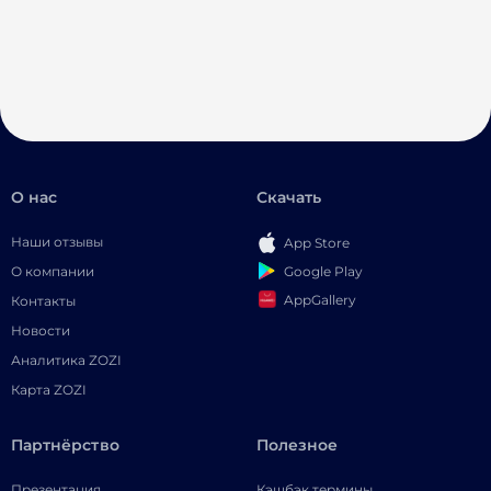
О нас
Скачать
Наши отзывы
App Store
Google Play
О компании
AppGallery
Контакты
Новости
Аналитика ZOZI
Карта ZOZI
Партнёрство
Полезное
Презентация
Кэшбэк термины