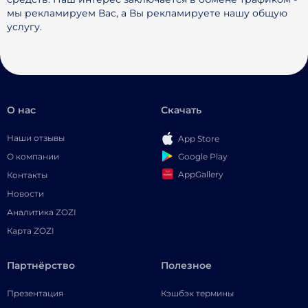
мы рекламируем Вас, а Вы рекламируете нашу общую
услугу.
О нас
Скачать
Наши отзывы
App Store
Google Play
О компании
AppGallery
Контакты
Новости
Аналитика ZOZI
Карта ZOZI
Партнёрство
Полезное
Презентация
Кэшбэк термины