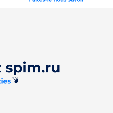
 spim.ru
💣
ies