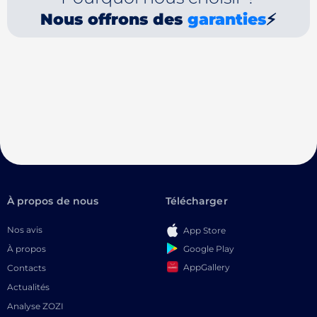
Nous offrons des
garanties
⚡
À propos de nous
Télécharger
Nos avis
App Store
Google Play
À propos
AppGallery
Contacts
Actualités
Analyse ZOZI