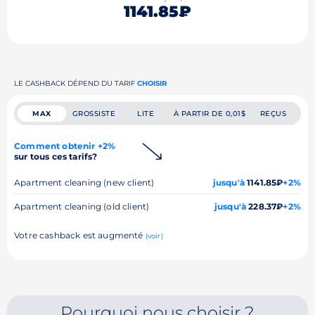
1141.85₽
LE CASHBACK DÉPEND DU TARIF
CHOISIR
MAX
GROSSISTE
LITE
À PARTIR DE 0,01$
REÇUS
Comment obtenir +2%
sur tous ces tarifs?
Apartment cleaning (new client)
jusqu'à
1141.85₽
+2%
Apartment cleaning (old client)
jusqu'à
228.37₽
+2%
Votre cashback est augmenté
(voir)
Pourquoi nous choisir ?