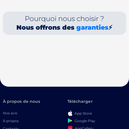
Pourquoi nous choisir ?
Nous offrons des
garanties
⚡
À propos de nous
Télécharger
Nos avis
App Store
Google Play
À propos
AppGallery
Contacts