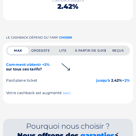
Cashback jusqu'à
2.42%
LE CASHBACK DÉPEND DU TARIF
CHOISIR
MAX
GROSSISTE
LITE
À PARTIR DE 0,01$
REÇUS
Comment obtenir +2%
sur tous ces tarifs?
Paid plane ticket
jusqu'à
2.42%
+2%
Votre cashback est augmenté
(voir)
Pourquoi nous choisir ?
Nous offrons des
garanties
⚡