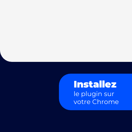
Installez
le plugin sur
votre Chrome