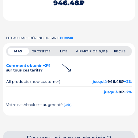
946.48₽
LE CASHBACK DÉPEND DU TARIF
CHOISIR
MAX
GROSSISTE
LITE
À PARTIR DE 0,01$
REÇUS
Comment obtenir +2%
sur tous ces tarifs?
All products (new customer)
jusqu'à
946.48₽
+2%
jusqu'à
0₽
+2%
Votre cashback est augmenté
(voir)