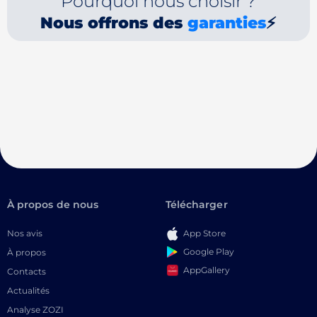
Pourquoi nous choisir ?
Nous offrons des
garanties
⚡
À propos de nous
Télécharger
Nos avis
App Store
Google Play
À propos
AppGallery
Contacts
Actualités
Analyse ZOZI