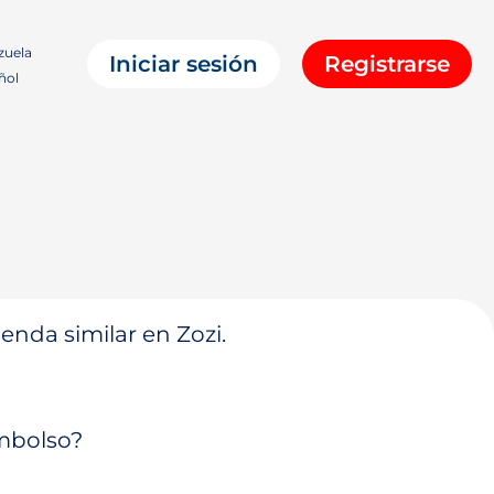
zuela
Iniciar sesión
Registrarse
ñol
enda similar en Zozi.
embolso?