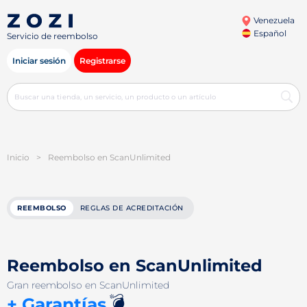
Venezuela
Español
Servicio de reembolso
Iniciar sesión
Registrarse
Inicio
>
Reembolso en ScanUnlimited
REEMBOLSO
REGLAS DE ACREDITACIÓN
Reembolso en ScanUnlimited
Gran reembolso en ScanUnlimited
💣
+ Garantías