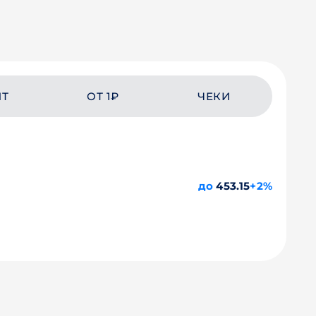
ЙТ
ОТ 1₽
ЧЕКИ
до
453.15
+2%