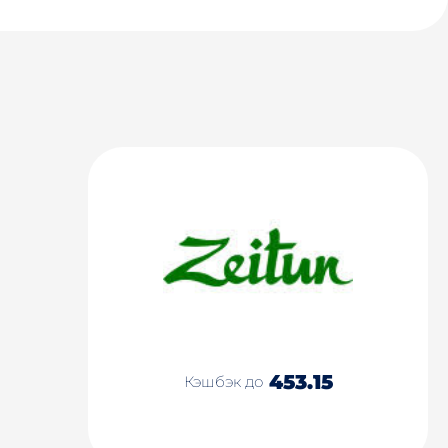
453.15
Кэшбэк до