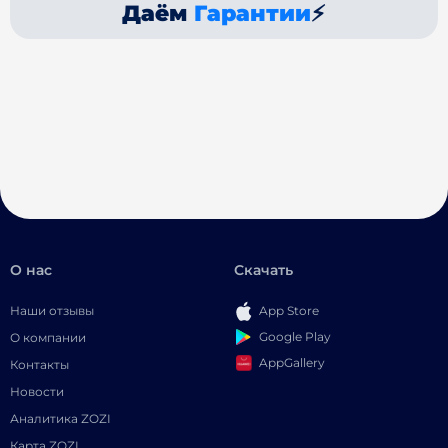
Даём
Гарантии
⚡
О нас
Скачать
Наши отзывы
App Store
Google Play
О компании
AppGallery
Контакты
Новости
Аналитика ZOZI
Карта ZOZI