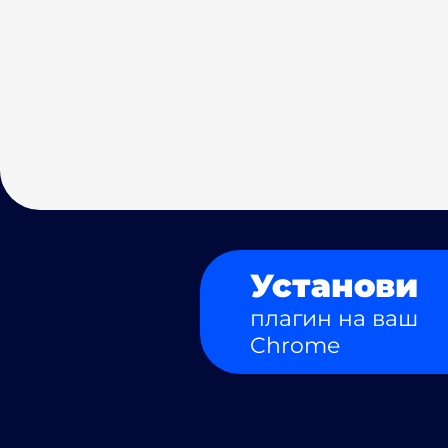
Установи
плагин на ваш
Chrome