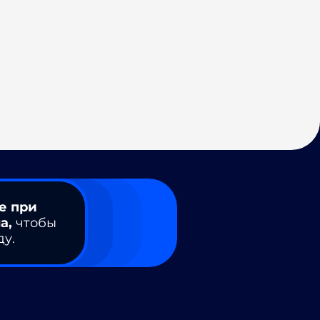
е при
а,
чтобы
ду.