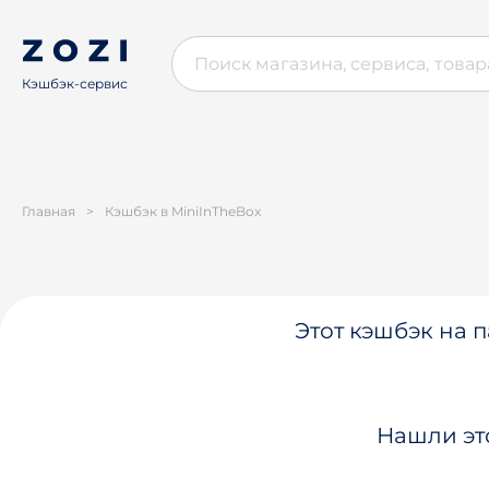
Кэшбэк-сервис
Главная
>
Кэшбэк в MiniInTheBox
Этот кэшбэк на п
Нашли эт