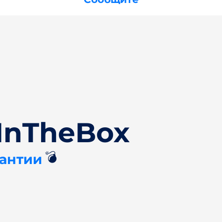
InTheBox
💣
рантии