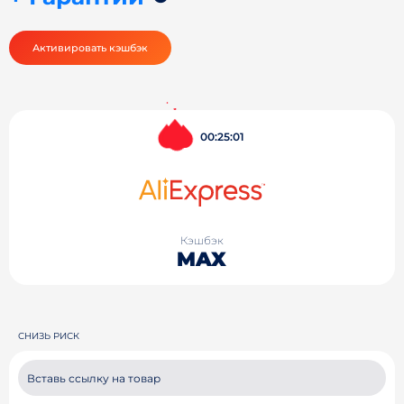
Активировать кэшбэк
00:25:01
Кэшбэк
MAX
СНИЗЬ РИСК