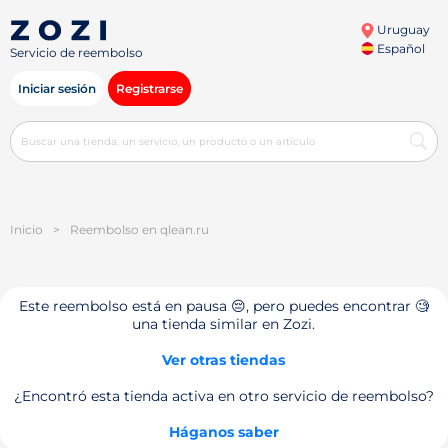
Uruguay
Español
Servicio de reembolso
Iniciar sesión
Registrarse
Inicio
>
Reembolso en qlean.ru
Este reembolso está en pausa 😔, pero puedes encontrar 🧐
una tienda similar en Zozi.
Ver otras tiendas
¿Encontró esta tienda activa en otro servicio de reembolso?
Háganos saber