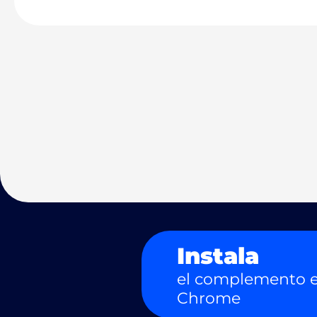
Instala
el complemento e
Chrome