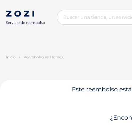
Servicio de reembolso
Inicio
>
Reembolso en HomeX
Este reembolso está 
¿Encont