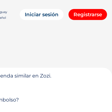
guay
Iniciar sesión
Registrarse
añol
enda similar en Zozi.
embolso?