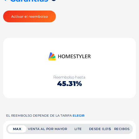
Activar el reembolso
Reembolso hasta
45.31%
EL REEMBOLSO DEPENDE DE LA TARIFA
ELEGIR
MAX
VENTA AL POR MAYOR
LITE
DESDE 0,01$
RECIBOS