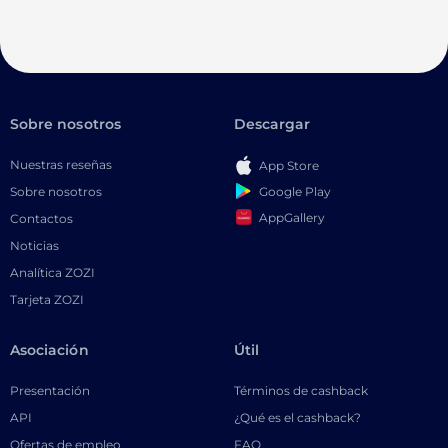
Sobre nosotros
Descargar
Nuestras reseñas
App Store
Google Play
Sobre nosotros
AppGallery
Contactos
Noticias
Analítica ZOZI
Tarjeta ZOZI
Asociación
Útil
Presentación
Términos de cashback
API
¿Qué es el cashback?
Ofertas de empleo
FAQ