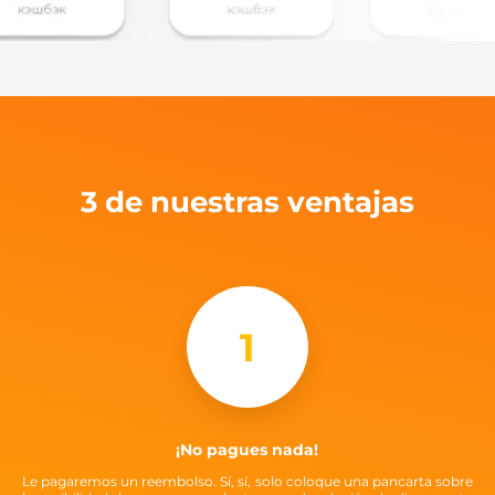
3 de nuestras ventajas
1
¡No pagues nada!
Le pagaremos un reembolso. Sí, sí, solo coloque una pancarta sobre