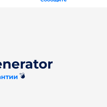
nerator
💣
антии