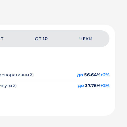
ЙТ
ОТ 1₽
ЧЕКИ
Корпоративный)
до
56.64%
+2%
инутый)
до
37.76%
+2%