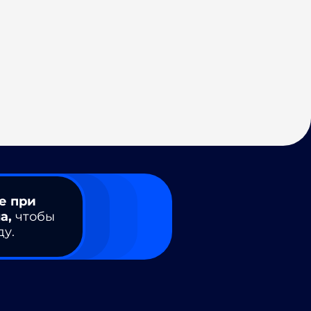
е при
а,
чтобы
ду.