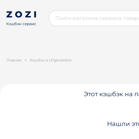
Кэшбэк-сервис
Главная
>
Кэшбэк в LPgenerator
Этот кэшбэк на п
Нашли эт