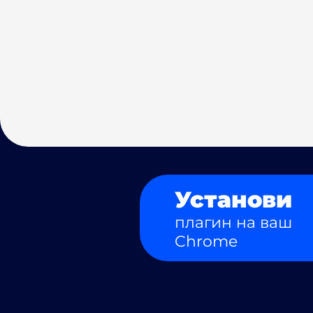
Установи
плагин на ваш
Chrome