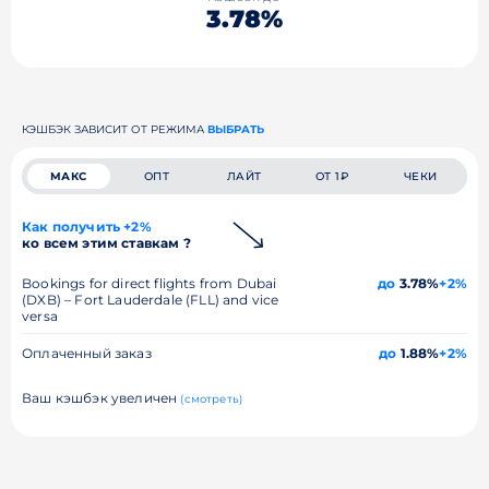
3.78%
КЭШБЭК ЗАВИСИТ ОТ РЕЖИМА
ВЫБРАТЬ
МАКС
ОПТ
ЛАЙТ
ОТ 1₽
ЧЕКИ
Как получить +2%
ко всем этим ставкам ?
Bookings for direct flights from Dubai
до
3.78%
+2%
(DXB) – Fort Lauderdale (FLL) and vice
versa
Оплаченный заказ
до
1.88%
+2%
Ваш кэшбэк увеличен
(смотреть)