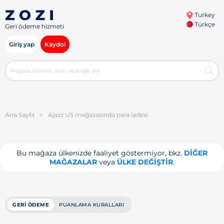
Turkey
Türkçe
Geri ödeme hizmeti
Giriş yap
Kaydol
Ana Sayfa
>
Ajazz US mağazasında para iadesi
Bu mağaza ülkenizde faaliyet göstermiyor, bkz.
DIĞER
MAĞAZALAR
veya
ÜLKE DEĞIŞTIR
.
GERI ÖDEME
PUANLAMA KURALLARI