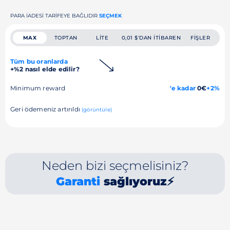
PARA IADESI TARIFEYE BAĞLIDIR
SEÇMEK
MAX
TOPTAN
LITE
0,01 $'DAN ITIBAREN
FIŞLER
Tüm bu oranlarda
+%2 nasıl elde edilir?
Minimum reward
'e kadar
0€
+2%
Geri ödemeniz artırıldı
(görüntüle)
Neden bizi seçmelisiniz?
Garanti
sağlıyoruz⚡