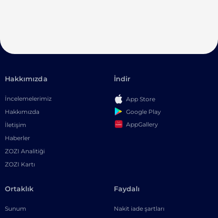
Hakkımızda
İndir
İncelemelerimiz
App Store
Google Play
Hakkımızda
AppGallery
İletişim
Haberler
ZOZI Analitiği
ZOZI Kartı
Ortaklık
Faydalı
Sunum
Nakit iade şartları