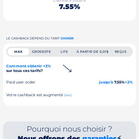
Cashback jusqu'à
7.55%
LE CASHBACK DÉPEND DU TARIF
CHOISIR
MAX
GROSSISTE
LITE
À PARTIR DE 0,01$
REÇUS
Comment obtenir +2%
sur tous ces tarifs?
Paid user order
jusqu'à
7.55%
+2%
Votre cashback est augmenté
(voir)
Pourquoi nous choisir ?
Nous offrons des
garanties
⚡