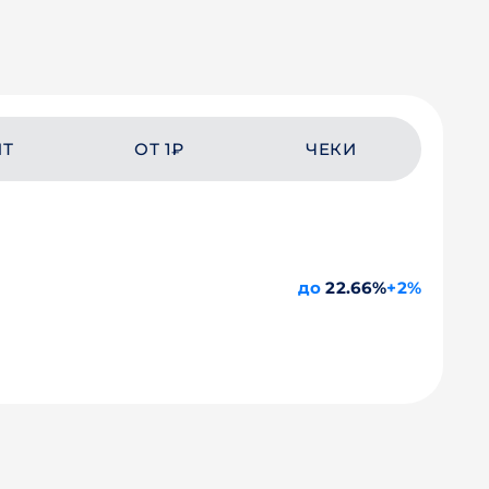
ЙТ
ОТ 1₽
ЧЕКИ
до
22.66%
+2%