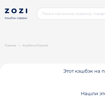
Кэшбэк-сервис
Главная
>
Кэшбэк в Popreal
Этот кэшбэк на п
Нашли эт