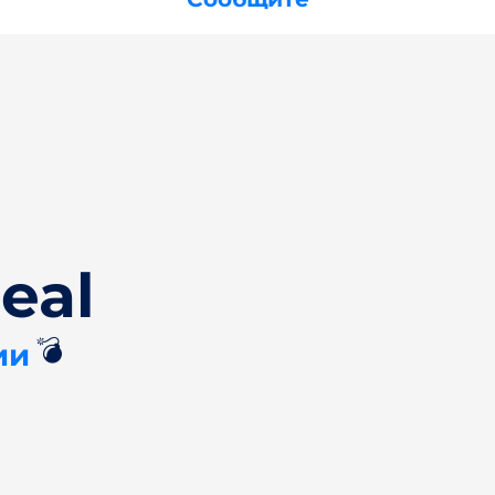
eal
💣
ии