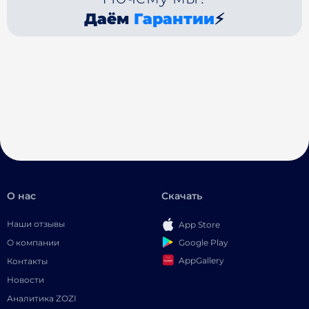
Даём
Гарантии
⚡
О нас
Скачать
Наши отзывы
App Store
Google Play
О компании
AppGallery
Контакты
Новости
Аналитика ZOZI