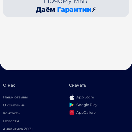
Почему мы?
Даём
Гарантии
⚡
О нас
Скачать
Наши отзывы
App Store
Google Play
О компании
AppGallery
Контакты
Новости
Аналитика ZOZI