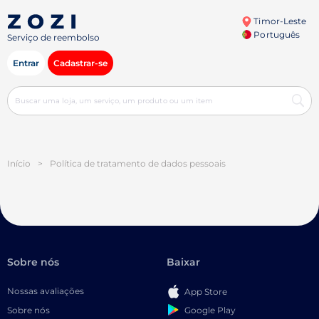
Timor-Leste
Português
Serviço de reembolso
Entrar
Cadastrar-se
Início
>
Política de tratamento de dados pessoais
Sobre nós
Baixar
Nossas avaliações
App Store
Google Play
Sobre nós