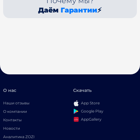
Почему мы?
Даём
Гарантии
⚡
О нас
Скачать
Наши отзывы
App Store
Google Play
О компании
AppGallery
Контакты
Новости
Аналитика ZOZI