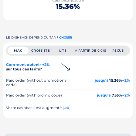
Cashback jusqu'à
15.36%
LE CASHBACK DÉPEND DU TARIF
CHOISIR
MAX
GROSSISTE
LITE
À PARTIR DE 0,01$
REÇUS
Comment obtenir +2%
sur tous ces tarifs?
Paid order (without promotional
jusqu'à
15.36%
+2%
code)
Paid order (with promo code)
jusqu'à
7.55%
+2%
Votre cashback est augmenté
(voir)