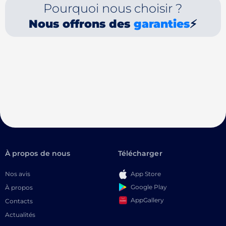
Pourquoi nous choisir ?
Nous offrons des
garanties
⚡
À propos de nous
Télécharger
Nos avis
App Store
Google Play
À propos
AppGallery
Contacts
Actualités