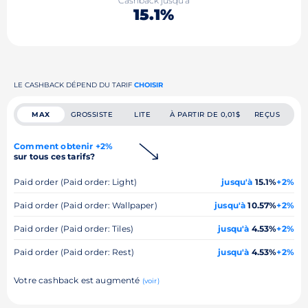
Cashback jusqu'à
15.1%
LE CASHBACK DÉPEND DU TARIF
CHOISIR
MAX
GROSSISTE
LITE
À PARTIR DE 0,01$
REÇUS
Comment obtenir +2%
sur tous ces tarifs?
Paid order (Paid order: Light)
jusqu'à
15.1%
+2%
Paid order (Paid order: Wallpaper)
jusqu'à
10.57%
+2%
Paid order (Paid order: Tiles)
jusqu'à
4.53%
+2%
Paid order (Paid order: Rest)
jusqu'à
4.53%
+2%
Votre cashback est augmenté
(voir)