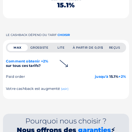
15.1%
LE CASHBACK DÉPEND DU TARIF
CHOISIR
MAX
GROSSISTE
LITE
À PARTIR DE 0,01$
REÇUS
Comment obtenir +2%
sur tous ces tarifs?
Paid order
jusqu'à
15.1%
+2%
Votre cashback est augmenté
(voir)
Pourquoi nous choisir ?
Nous offrons des
garanties
⚡