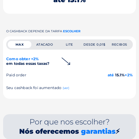
O CASHBACK DEPENDE DA TARIFA
ESCOLHER
MAX
ATACADO
LITE
DESDE 0,01$
RECIBOS
Como obter +2%
em todas essas taxas?
Paid order
até
15.1%
+2%
Seu cashback foi aumentado
(ver)
Por que nos escolher?
Nós oferecemos
garantias
⚡