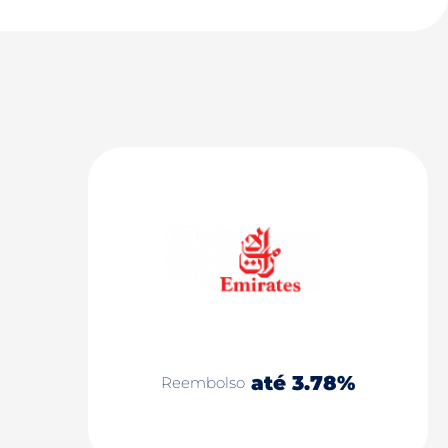
até 3.78%
Reembolso