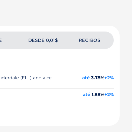
E
DESDE 0,01$
RECIBOS
auderdale (FLL) and vice
até
3.78%
+2%
até
1.88%
+2%