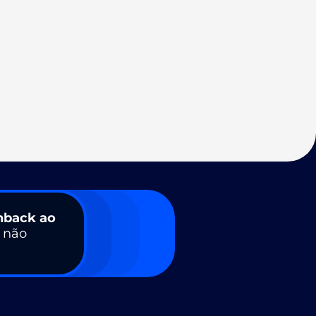
hback ao
a não