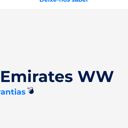
 Emirates WW
💣
rantias