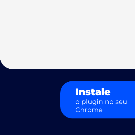
Instale
o plugin no seu
Chrome