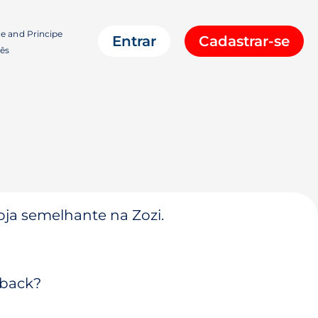
e and Principe
Entrar
Cadastrar-se
ês
oja semelhante na Zozi.
hback?