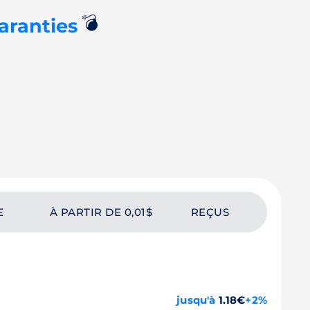
💣
aranties
E
À PARTIR DE 0,01$
REÇUS
jusqu'à
1.18€
+2%